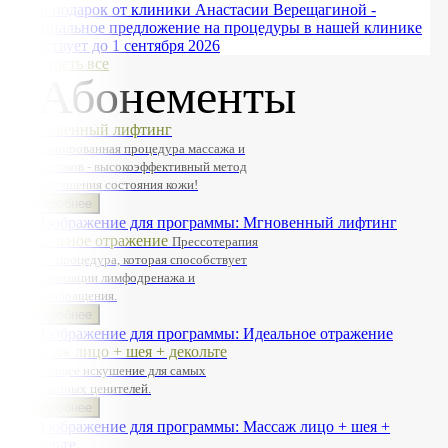
Ваш подарок от клиники Анастасии Верещагиной -
специальное предложение на процедуры в нашей клинике
Действует до 1 сентября 2026
Смотреть все
Абонементы
Мгновенный лифтинг
Комбинированная процедура массажа и
микротоков - высокоэффективный метод
для улучшения состояния кожи!
Подробнее
Идеальное отражение
Прессотерапия
— это процедура, которая способствует
нормализации лимфодренажа и
кровообращения.
Подробнее
Массаж лицо + шея + декольте
Настоящее искушение для самых
изысканных ценителей.
Подробнее