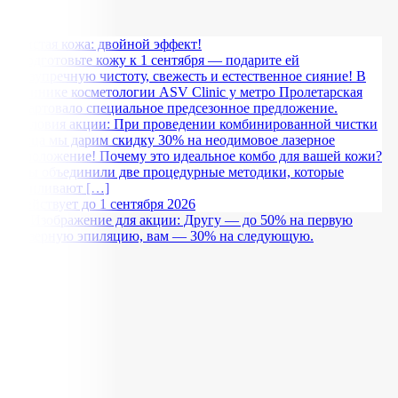
Чистая кожа: двойной эффект!
Подготовьте кожу к 1 сентября — подарите ей
безупречную чистоту, свежесть и естественное сияние! В
клинике косметологии ASV Clinic у метро Пролетарская
стартовало специальное предсезонное предложение.
Условия акции: При проведении комбинированной чистки
лица мы дарим скидку 30% на неодимовое лазерное
омоложение! Почему это идеальное комбо для вашей кожи?
Мы объединили две процедурные методики, которые
усиливают […]
Действует до 1 сентября 2026