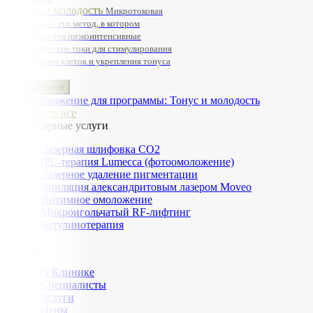
Тонус и молодость
Микротоковая
терапия — это метод, в котором
применяются низкоинтенсивные
электрические токи для стимулирования
обновления клеток и укрепления тонуса
кожи.
Подробнее
Смотреть все
Популярные услуги
Лазерная шлифовка СО2
IPL-терапия Lumecca (фотоомоложение)
Лазерное удаление пигментации
Эпиляция александритовым лазером Moveo
Интимное омоложение
Микроигольчатый RF-лифтинг
Ботулинотерапия
О нас
О Клинике
Специалисты
Услуги
Цены