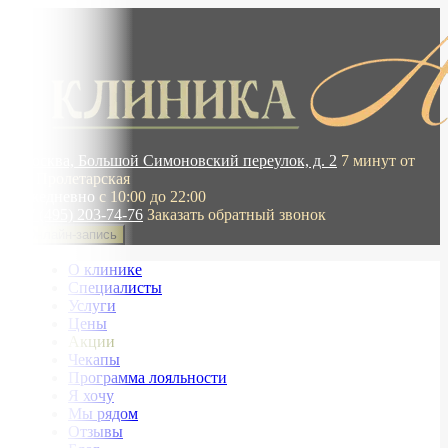
Москва, Большой Симоновский переулок, д. 2
7 минут от
м. Пролетарская
Ежедневно
с 10:00 до 22:00
+7 (495) 203-74-76
Заказать обратный звонок
Онлайн-запись
О клинике
Специалисты
Услуги
Цены
Акции
Чекапы
Программа лояльности
Я хочу
Мы рядом
Отзывы