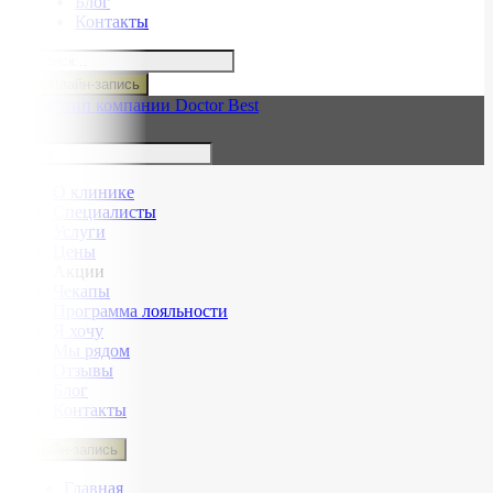
Блог
Контакты
Онлайн-запись
О клинике
Специалисты
Услуги
Цены
Акции
Чекапы
Программа лояльности
Я хочу
Мы рядом
Отзывы
Блог
Контакты
Онлайн-запись
Главная