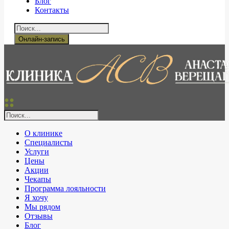
Блог
Контакты
Онлайн-запись
О клинике
Специалисты
Услуги
Цены
Акции
Чекапы
Программа лояльности
Я хочу
Мы рядом
Отзывы
Блог