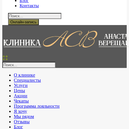
Блог
Контакты
Онлайн-запись
О клинике
Специалисты
Услуги
Цены
Акции
Чекапы
Программа лояльности
Я хочу
Мы рядом
Отзывы
Блог