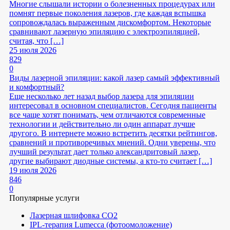
Многие слышали истории о болезненных процедурах или
помнят первые поколения лазеров, где каждая вспышка
сопровождалась выраженным дискомфортом. Некоторые
сравнивают лазерную эпиляцию с электроэпиляцией,
считая, что […]
25 июля 2026
829
0
Виды лазерной эпиляции: какой лазер самый эффективный
и комфортный?
Еще несколько лет назад выбор лазера для эпиляции
интересовал в основном специалистов. Сегодня пациенты
все чаще хотят понимать, чем отличаются современные
технологии и действительно ли один аппарат лучше
другого. В интернете можно встретить десятки рейтингов,
сравнений и противоречивых мнений. Одни уверены, что
лучший результат дает только александритовый лазер,
другие выбирают диодные системы, а кто-то считает […]
19 июля 2026
846
0
Популярные услуги
Лазерная шлифовка СО2
IPL-терапия Lumecca (фотоомоложение)