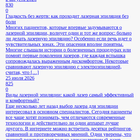
830
0
Гладкость без жертв: как проходит лазерная эпиляция без
боли
Многих пациентов, которые впервые задумываются о
лазерной эпиляции, волнует один и тот же вопрос: больно
ли делать лазерную эпиляцию? Особенно если речь идет о
чувствительных зонах. Эти опасения вполне понятны.
Многие слышали истории о болезненных процедурах или
помнят первые поколения лазеров, где каждая вспышка
сопровождалась выраженным дискомфортом. Некоторые
сравнивают лазерную эпиляцию с электроэпиляцией,
считая, что […]
25 июля 2026
825
0
Виды лазерной эпиляции: какой лазер самый эффективный
и комфортный?
Еще несколько лет назад выбор лазера для эпиляции
интересовал в основном специалистов. Сегодня пациенты
все чаще хотят понимать, чем отличаются современные
технологии и действительно ли один аппарат лучше
другого. В интернете можно встретить десятки рейтингов,
сравнений и противоречивых мнений. Одни уверены, что
лучший результат дает только александритовый лазер,