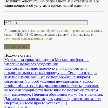
Получите консультацию специалиста
Мы ответим на все
ваши вопросы об услугах и врачах нашей клиники
Оставьте это поле пустым.
Я подтверждаю
согласие на обработку моих персональных данных
(закон №152-ФЗ «О персональных данных») и соглашаюсь с
политикой конфиденциальности
Похожие статьи
Мужская лазерная эпиляция в Москве: комфортное
удаление волос без раздражения
Еще совсем недавно лазерную эпиляцию считали
исключительно женской процедурой. Сегодня ситуация
заметно изменилась. Все больше мужчин выбирают
современный способ удаления нежелательных волос,
чтобы избавиться от раздражения после бритья, вросших
волос и необходимости постоянно пользоваться станком
или триммером. Причины обращения могут быть разными.
Для кого-то важно выглядеть ухоженно, кто-то занимается
спортом, а кто-то просто устал от […]
2 августа 2026