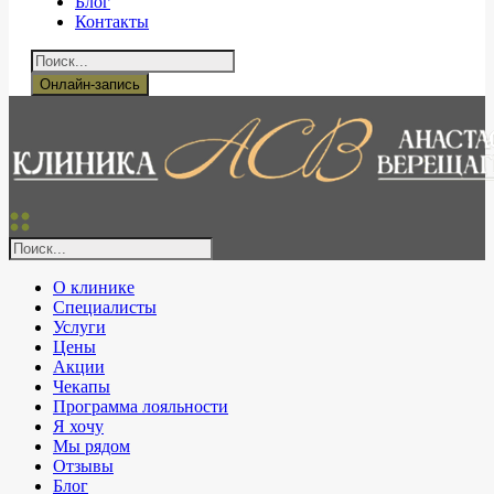
Блог
Контакты
Онлайн-запись
О клинике
Специалисты
Услуги
Цены
Акции
Чекапы
Программа лояльности
Я хочу
Мы рядом
Отзывы
Блог