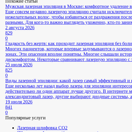
Похожие статьи
Мужская лазерная эпиляция в Москве: комфортное удаление в
Еще совсем недавно лазерную эпиляцию считали исключител
нежелательных волос, чтобы избавиться от раздражения посл
разными. Для кого-то важно выглядеть ухоженно, кто-то заним
2 августа 2026
829
0
Гладкость без жертв: как проходит лазерная эпиляция без боли
Многих пациентов, которые впервые задумываются о лазерной
зонах. Эти опасения вполне понятны. Многие слышали истор
дискомфортом. Некоторые сравнивают лазерную эпиляцию с э
25 июля 2026
825
0
Виды лазерной эпиляции: какой лазер самый эффективный и
Еще несколько лет назад выбор лазера для эпиляции интерес
действительно ли один аппарат лучше другого. В интернете 
александритовый лазер, другие выбирают диодные системы, а
19 июля 2026
841
0
Популярные услуги
Лазерная шлифовка СО2