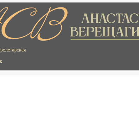
Пролетарская
к