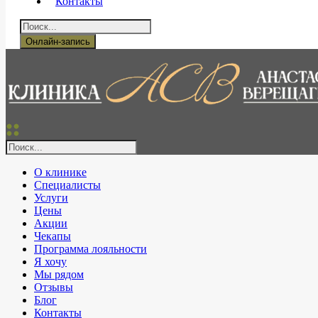
Контакты
Онлайн-запись
О клинике
Специалисты
Услуги
Цены
Акции
Чекапы
Программа лояльности
Я хочу
Мы рядом
Отзывы
Блог
Контакты