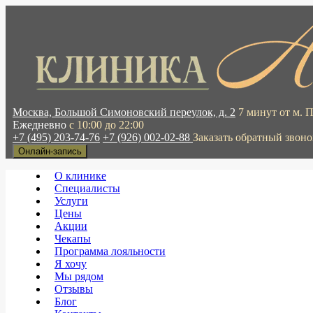
Москва, Большой Симоновский переулок, д. 2
7 минут от м. 
Ежедневно
с 10:00 до 22:00
+7 (495) 203-74-76
+7 (926) 002-02-88
Заказать обратный звоно
Онлайн-запись
О клинике
Специалисты
Услуги
Цены
Акции
Чекапы
Программа лояльности
Я хочу
Мы рядом
Отзывы
Блог