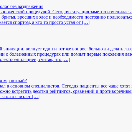
олос без раздражения
ьно женской процедурой. Сегодня ситуация заметно изменилась
е бритья, вросших волос и необходимости постоянно пользоват
ается спортом, а кто-то просто устал от […]
 эпиляции, волнует один и тот же вопрос: больно ли делать ла
ии о болезненных процедурах или помнят первые поколения ла
лектроэпиляцией, считая, что […]
 комфортный?
овал в основном специалистов. Сегодня пациенты все чаще хотя
можно встретить десятки рейтингов, сравнений и противоречивых
 кто-то считает […]