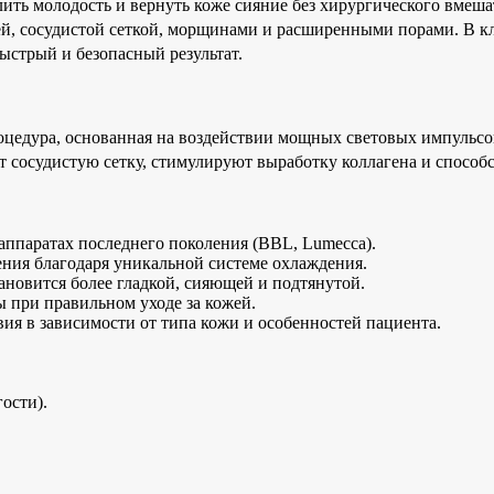
ть молодость и вернуть коже сияние без хирургического вмеша
ей, сосудистой сеткой, морщинами и расширенными порами. В 
ыстрый и безопасный результат.
оцедура, основанная на воздействии мощных световых импульсо
т сосудистую сетку, стимулируют выработку коллагена и спосо
аппаратах последнего поколения (BBL, Lumecca).
ния благодаря уникальной системе охлаждения.
ановится более гладкой, сияющей и подтянутой.
ы при правильном уходе за кожей.
ия в зависимости от типа кожи и особенностей пациента.
ости).