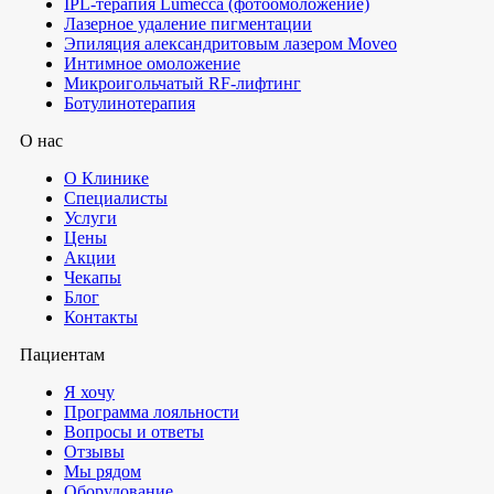
IPL-терапия Lumecca (фотоомоложение)
Лазерное удаление пигментации
Эпиляция александритовым лазером Moveo
Интимное омоложение
Микроигольчатый RF-лифтинг
Ботулинотерапия
О нас
О Клинике
Специалисты
Услуги
Цены
Акции
Чекапы
Блог
Контакты
Пациентам
Я хочу
Программа лояльности
Вопросы и ответы
Отзывы
Мы рядом
Оборудование