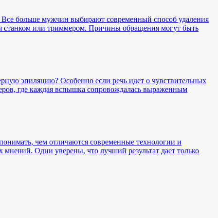
. Все больше мужчин выбирают современный способ удаления
ься станком или триммером. Причины обращения могут быть
зерную эпиляцию? Особенно если речь идет о чувствительных
зеров, где каждая вспышка сопровождалась выраженным
т понимать, чем отличаются современные технологии и
 мнений. Одни уверены, что лучший результат дает только