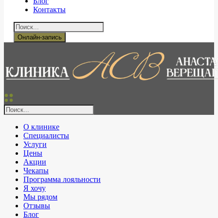
Блог
Контакты
Онлайн-запись
О клинике
Специалисты
Услуги
Цены
Акции
Чекапы
Программа лояльности
Я хочу
Мы рядом
Отзывы
Блог