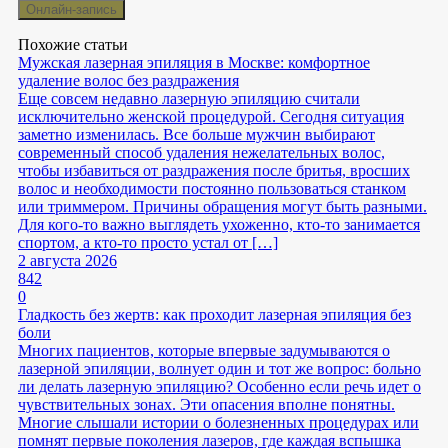
Похожие статьи
Мужская лазерная эпиляция в Москве: комфортное
удаление волос без раздражения
Еще совсем недавно лазерную эпиляцию считали
исключительно женской процедурой. Сегодня ситуация
заметно изменилась. Все больше мужчин выбирают
современный способ удаления нежелательных волос,
чтобы избавиться от раздражения после бритья, вросших
волос и необходимости постоянно пользоваться станком
или триммером. Причины обращения могут быть разными.
Для кого-то важно выглядеть ухоженно, кто-то занимается
спортом, а кто-то просто устал от […]
2 августа 2026
842
0
Гладкость без жертв: как проходит лазерная эпиляция без
боли
Многих пациентов, которые впервые задумываются о
лазерной эпиляции, волнует один и тот же вопрос: больно
ли делать лазерную эпиляцию? Особенно если речь идет о
чувствительных зонах. Эти опасения вполне понятны.
Многие слышали истории о болезненных процедурах или
помнят первые поколения лазеров, где каждая вспышка