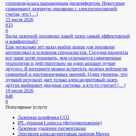
сопровождалась выраженным дискомфортом. Некоторые
сравнивают лазерную эпиляцию с электроэпиляцией,
считая, что […]
25 июля 2026
833
0
Виды лазерной эпиляции: какой лазер самый эффективный
и комфортный?
Еще несколько лет назад выбор лазера для эпиляции
интересовал в основном специалистов. Сегодня пациенты
все чаще хотят понимать, чем отличаются современные
технологии и действительно ли один аппарат лучше
другого. В интернете можно встретить десятки рейтингов,
сравнений и противоречивых мнений. Одни уверены, что
лучший результат дает только александритовый лазер,
другие выбирают диодные системы, а кто-то считает […]
19 июля 2026
848
0
Популярные услуги
Лазерная шлифовка СО2
IPL-терапия Lumecca (фотоомоложение)
Лазерное удаление пигментации
Эпиляция александритовым лазером Moveo