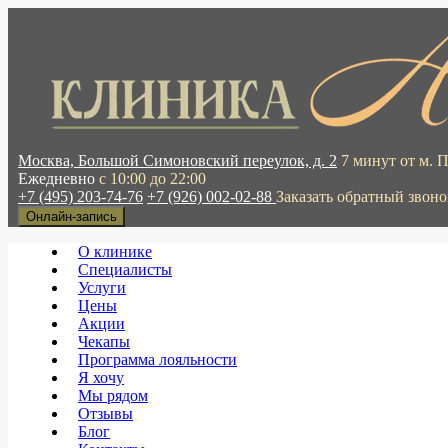
Москва, Большой Симоновский переулок, д. 2
7 минут от м. 
Ежедневно
с 10:00 до 22:00
+7 (495) 203-74-76
+7 (926) 002-02-88
Заказать обратный звоно
Онлайн-запись
О клинике
Специалисты
Услуги
Цены
Акции
Чекапы
Программа лояльности
Я хочу
Мы рядом
Отзывы
Блог