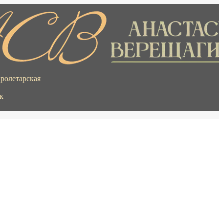
Пролетарская
к