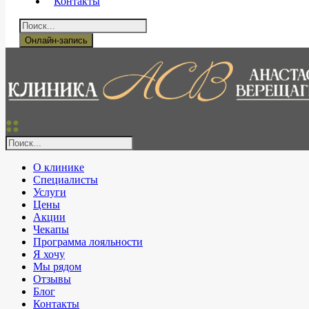
Контакты
Онлайн-запись
О клинике
Специалисты
Услуги
Цены
Акции
Чекапы
Программа лояльности
Я хочу
Мы рядом
Отзывы
Блог
Контакты