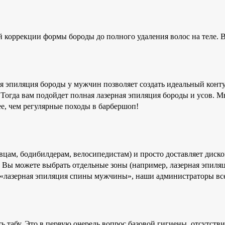
 коррекции формы бороды до полного удаления волос на теле. В
я эпиляция бороды у мужчин позволяет создать идеальный конту
 Тогда вам подойдет полная лазерная эпиляция бороды и усов. М
ее, чем регулярные походы в барбершоп!
овцам, бодибилдерам, велосипедистам) и просто доставляет диск
ы можете выбрать отдельные зоны (например, лазерная эпиляция
 «лазерная эпиляция спины мужчины», наши администраторы все
 табу. Это в первую очередь вопрос базовой гигиены, отсутстви