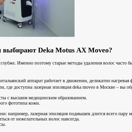
ы выбирают Deka Motus AX Moveo?
глубже. Именно поэтому старые методы удаления волос часто б
итальянский аппарат работает в движении, деликатно нагревая
и, где доступна лазерная эпиляция deka moveo в Москве – вы об
сты с высшим медицинским образованием.
бого фототипа кожи.
и: например, лазерная эпиляция подмышек длится всего пару м
ться от нежелательных волос навсегда.
сы.