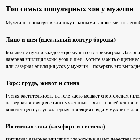
Топ самых популярных зон у мужчин
Мужчины приходят в клинику с разными запросами: от легкой
Лицо и шея (идеальный контур бороды)
Больше не нужно каждое утро мучиться с триммером. Лазерна
лазерная эпиляция зоны усов и шеи. Хотите забыть о щетине?
или лазерная эпиляция усов у мужчин – поверьте, это выгодн
Торс: грудь, живот и спина
Густая растительность на теле часто мешает спортсменам (пл
«лазерная эпиляция спины мужчины» – хиты нашей клиники. В
волнует цена услуг «лазерная эпиляция груди у мужчин» или
Интимная зона (комфорт и гигиена)
Интимная лазерная эпиляция для мужчин давно перестала быть