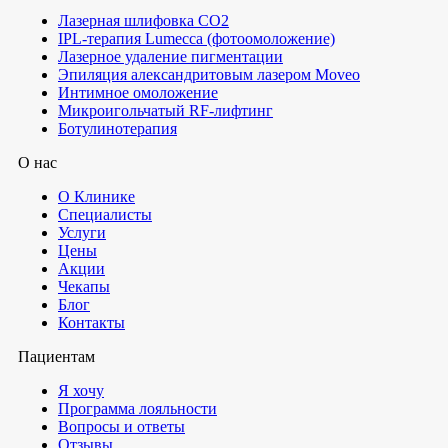
Лазерная шлифовка СО2
IPL-терапия Lumecca (фотоомоложение)
Лазерное удаление пигментации
Эпиляция александритовым лазером Moveo
Интимное омоложение
Микроигольчатый RF-лифтинг
Ботулинотерапия
О нас
О Клинике
Специалисты
Услуги
Цены
Акции
Чекапы
Блог
Контакты
Пациентам
Я хочу
Программа лояльности
Вопросы и ответы
Отзывы