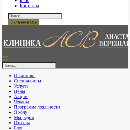
Блог
Контакты
Онлайн-запись
О клинике
Специалисты
Услуги
Цены
Акции
Чекапы
Программа лояльности
Я хочу
Мы рядом
Отзывы
Блог