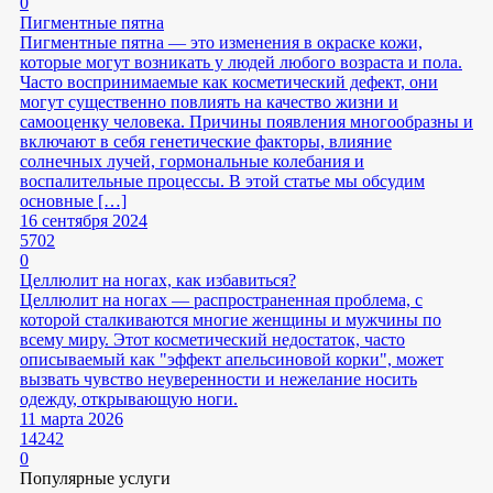
0
Пигментные пятна
Пигментные пятна — это изменения в окраске кожи,
которые могут возникать у людей любого возраста и пола.
Часто воспринимаемые как косметический дефект, они
могут существенно повлиять на качество жизни и
самооценку человека. Причины появления многообразны и
включают в себя генетические факторы, влияние
солнечных лучей, гормональные колебания и
воспалительные процессы. В этой статье мы обсудим
основные […]
16 сентября 2024
5702
0
Целлюлит на ногах, как избавиться?
Целлюлит на ногах — распространенная проблема, с
которой сталкиваются многие женщины и мужчины по
всему миру. Этот косметический недостаток, часто
описываемый как "эффект апельсиновой корки", может
вызвать чувство неуверенности и нежелание носить
одежду, открывающую ноги.
11 марта 2026
14242
0
Популярные услуги