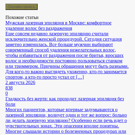
Похожие статьи
Мужская лазерная эпиляция в Москве: комфортное
удаление волос без раздражения
Еще совсем недавно лазерную эпиляцию считали
исключительно женской процедурой. Сегодня ситуация
заметно изменилась. Все больше мужчин выбирают
современный способ удаления нежелательных волос,
чтобы избавиться от раздражения после бритья, вросших
волос и необходимости постоянно пользоваться станком
или триммером. Причины обращения могут быть разными.
Для кого-то важно выглядеть ухоженно, кто-то занимается
спортом, а кто-то просто устал от […]
2 августа 2026
838
0
Гладкость без жертв: как проходит лазерная эпиляция без
боли
Многих пациентов, которые впервые задумываются о
лазерной эпиляции, волнует один и тот же вопрос: больно
ли делать лазерную эпиляцию? Особенно если речь идет о
чувствительных зонах. Эти опасения вполне понятны.
Многие слышали истории о болезненных процедурах или