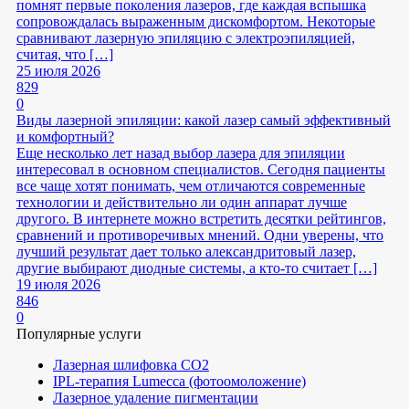
помнят первые поколения лазеров, где каждая вспышка
сопровождалась выраженным дискомфортом. Некоторые
сравнивают лазерную эпиляцию с электроэпиляцией,
считая, что […]
25 июля 2026
829
0
Виды лазерной эпиляции: какой лазер самый эффективный
и комфортный?
Еще несколько лет назад выбор лазера для эпиляции
интересовал в основном специалистов. Сегодня пациенты
все чаще хотят понимать, чем отличаются современные
технологии и действительно ли один аппарат лучше
другого. В интернете можно встретить десятки рейтингов,
сравнений и противоречивых мнений. Одни уверены, что
лучший результат дает только александритовый лазер,
другие выбирают диодные системы, а кто-то считает […]
19 июля 2026
846
0
Популярные услуги
Лазерная шлифовка СО2
IPL-терапия Lumecca (фотоомоложение)
Лазерное удаление пигментации