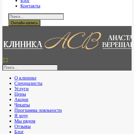
Блог
Контакты
Онлайн-запись
О клинике
Специалисты
Услуги
Цены
Акции
Чекапы
Программа лояльности
Я хочу
Мы рядом
Отзывы
Блог