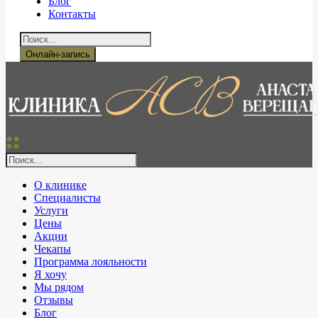
Блог
Контакты
Онлайн-запись
О клинике
Специалисты
Услуги
Цены
Акции
Чекапы
Программа лояльности
Я хочу
Мы рядом
Отзывы
Блог