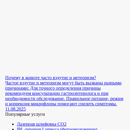
Почему в животе часто вздутие и метеоризм?
Частое вздутие и метеоризм могут быть вызваны разными
причинами: Для точного определения причины
рекомендуем консультацию гастроэнтеролога и при
необходимости обследование. Правильное питание, режим
и коррекция микрофлоры помогают снизить симптомы.
11.08.2025
Популярные услуги
Лазерная шлифовка СО2
IPL-терапия Lumecca (фотоомоложение)