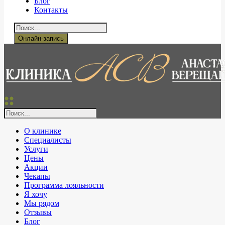
Блог
Контакты
Онлайн-запись
О клинике
Специалисты
Услуги
Цены
Акции
Чекапы
Программа лояльности
Я хочу
Мы рядом
Отзывы
Блог