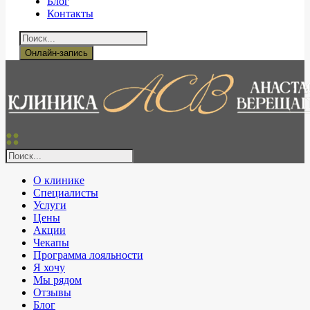
Блог
Контакты
Онлайн-запись
О клинике
Специалисты
Услуги
Цены
Акции
Чекапы
Программа лояльности
Я хочу
Мы рядом
Отзывы
Блог