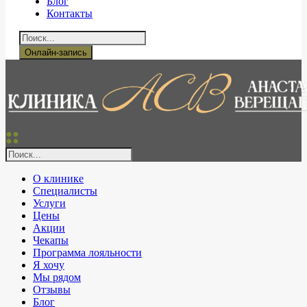
Блог
Контакты
Онлайн-запись
О клинике
Специалисты
Услуги
Цены
Акции
Чекапы
Программа лояльности
Я хочу
Мы рядом
Отзывы
Блог