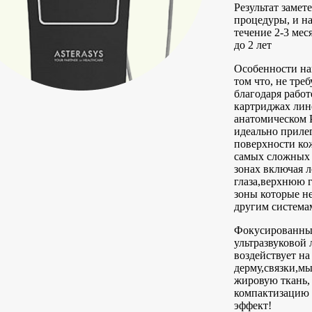
Результат замет
процедуры, и на
течение 2-3 мес
до 2 лет
Особенности на
том что, не треб
благодаря работ
картриджах ли
анатомическом 
идеально прилег
поверхности ко
самых сложных 
зонах включая л
глаза,верхнюю г
зоны которые н
другим система
Фокусированн
ультразвуковой 
воздействует на
дерму,связки,м
жировую ткань,
компактизацию
эффект!