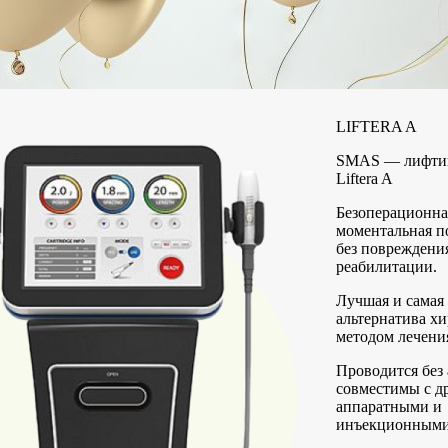
Европейские технологии
В нашей клинике используются
новейшие технологии на современном оборудовании —
подробнее
LIFTERA A
SMAS — лифтин
Liftera A
Безоперационна
моментальная п
без повреждения
реабилитации.
Лучшая и самая
альтернатива х
методом лечени
Проводится без 
совместимы с д
аппаратными и
инъекционными