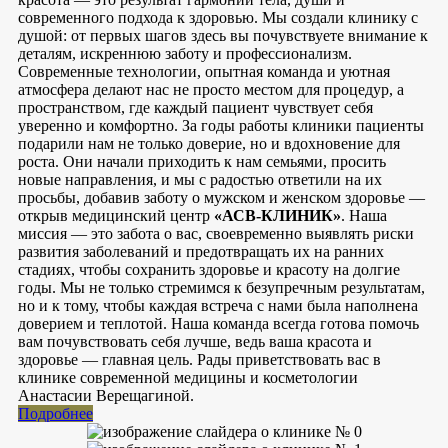
современного подхода к здоровью. Мы создали клинику с
душой: от первых шагов здесь вы почувствуете внимание к
деталям, искреннюю заботу и профессионализм.
Современные технологии, опытная команда и уютная
атмосфера делают нас не просто местом для процедур, а
пространством, где каждый пациент чувствует себя
уверенно и комфортно. За годы работы клиники пациенты
подарили нам не только доверие, но и вдохновение для
роста. Они начали приходить к нам семьями, просить
новые направления, и мы с радостью ответили на их
просьбы, добавив заботу о мужском и женском здоровье —
открыв медицинский центр
«АСВ-КЛИНИК»
. Наша
миссия — это забота о вас, своевременно выявлять риски
развития заболеваний и предотвращать их на ранних
стадиях, чтобы сохранить здоровье и красоту на долгие
годы. Мы не только стремимся к безупречным результатам,
но и к тому, чтобы каждая встреча с нами была наполнена
доверием и теплотой. Наша команда всегда готова помочь
вам почувствовать себя лучше, ведь ваша красота и
здоровье — главная цель. Рады приветствовать вас в
клинике современной медицины и косметологии
Анастасии Верещагиной.
Подробнее