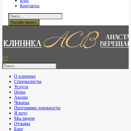
Блог
Контакты
Онлайн-запись
О клинике
Специалисты
Услуги
Цены
Акции
Чекапы
Программа лояльности
Я хочу
Мы рядом
Отзывы
Блог