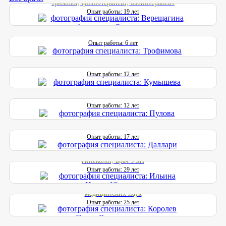
трихолог, физиотерапевт, озонотерапевт
Трофимова Дарья Александровна
Опыт работы: 19 лет
Врач-дерматовенеролог, врач-косметолог, врач-трихолог
Кумышева Альбина Борисовна
Опыт работы: 6 лет
Косметолог-эстетист
Пулова Мария Ивановна
Опыт работы: 12 лет
Косметолог-эстетист
Даллари Аревика Аркадьевна
Опыт работы: 12 лет
Врач ультразвуковой диагностики, акушер-гинеколог
Ильина Ирина Юрьевна
Опыт работы: 17 лет
Доктор медицинских наук, профессор, врач акушер-
гинеколог, врач УЗИ
Королев Павел Владимирович
Опыт работы: 29 лет
Врач уролог-андролог, врач УЗИ, кандидат
медицинских наук
Опыт работы: 25 лет