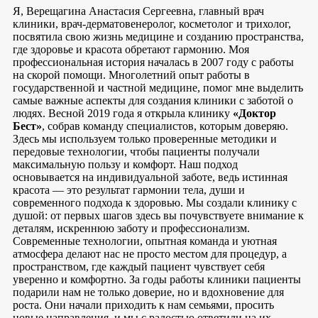
Я, Верещагина Анастасия Сергеевна, главный врач
клиники, врач-дерматовенеролог, косметолог и трихолог,
посвятила свою жизнь медицине и созданию пространства,
где здоровье и красота обретают гармонию. Моя
профессиональная история началась в 2007 году с работы
на скорой помощи. Многолетний опыт работы в
государственной и частной медицине, помог мне выделить
самые важные аспекты для создания клиники с заботой о
людях. Весной 2019 года я открыла клинику
«Доктор
Бест»
, собрав команду специалистов, которым доверяю.
Здесь мы используем только проверенные методики и
передовые технологии, чтобы пациенты получали
максимальную пользу и комфорт. Наш подход
основывается на индивидуальной заботе, ведь истинная
красота — это результат гармонии тела, души и
современного подхода к здоровью. Мы создали клинику с
душой: от первых шагов здесь вы почувствуете внимание к
деталям, искреннюю заботу и профессионализм.
Современные технологии, опытная команда и уютная
атмосфера делают нас не просто местом для процедур, а
пространством, где каждый пациент чувствует себя
уверенно и комфортно. За годы работы клиники пациенты
подарили нам не только доверие, но и вдохновение для
роста. Они начали приходить к нам семьями, просить
новые направления, и мы с радостью ответили на их