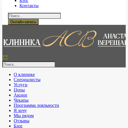
Блог
Контакты
Онлайн-запись
О клинике
Специалисты
Услуги
Цены
Акции
Чекапы
Программа лояльности
Я хочу
Мы рядом
Отзывы
Блог