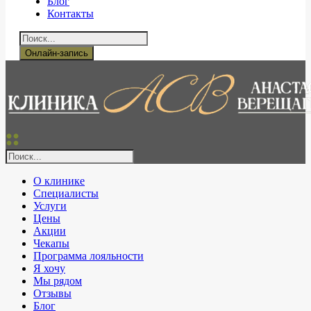
Блог
Контакты
Онлайн-запись
О клинике
Специалисты
Услуги
Цены
Акции
Чекапы
Программа лояльности
Я хочу
Мы рядом
Отзывы
Блог