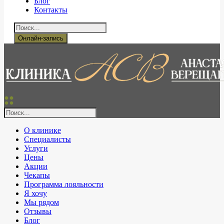
Блог
Контакты
Онлайн-запись
О клинике
Специалисты
Услуги
Цены
Акции
Чекапы
Программа лояльности
Я хочу
Мы рядом
Отзывы
Блог