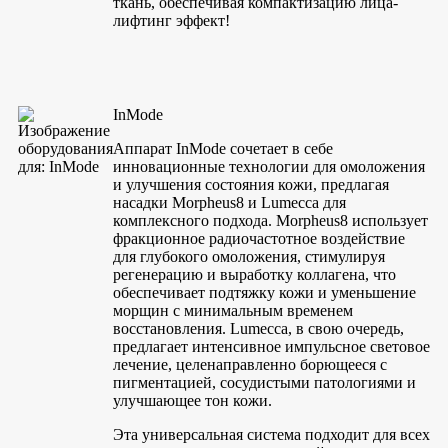
ткань, обеспечивая компактизацию лица-
лифтинг эффект!
InMode
Аппарат InMode сочетает в себе
инновационные технологии для омоложения
и улучшения состояния кожи, предлагая
насадки Morpheus8 и Lumecca для
комплексного подхода. Morpheus8 использует
фракционное радиочастотное воздействие
для глубокого омоложения, стимулируя
регенерацию и выработку коллагена, что
обеспечивает подтяжку кожи и уменьшение
морщин с минимальным временем
восстановления. Lumecca, в свою очередь,
предлагает интенсивное импульсное световое
лечение, целенаправленно борющееся с
пигментацией, сосудистыми патологиями и
улучшающее тон кожи.
Эта универсальная система подходит для всех