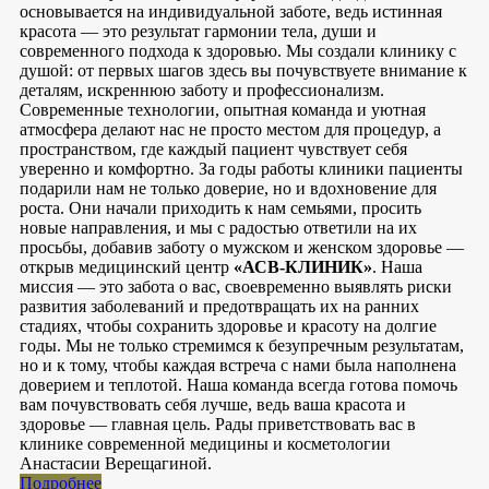
основывается на индивидуальной заботе, ведь истинная
красота — это результат гармонии тела, души и
современного подхода к здоровью. Мы создали клинику с
душой: от первых шагов здесь вы почувствуете внимание к
деталям, искреннюю заботу и профессионализм.
Современные технологии, опытная команда и уютная
атмосфера делают нас не просто местом для процедур, а
пространством, где каждый пациент чувствует себя
уверенно и комфортно. За годы работы клиники пациенты
подарили нам не только доверие, но и вдохновение для
роста. Они начали приходить к нам семьями, просить
новые направления, и мы с радостью ответили на их
просьбы, добавив заботу о мужском и женском здоровье —
открыв медицинский центр
«АСВ-КЛИНИК»
. Наша
миссия — это забота о вас, своевременно выявлять риски
развития заболеваний и предотвращать их на ранних
стадиях, чтобы сохранить здоровье и красоту на долгие
годы. Мы не только стремимся к безупречным результатам,
но и к тому, чтобы каждая встреча с нами была наполнена
доверием и теплотой. Наша команда всегда готова помочь
вам почувствовать себя лучше, ведь ваша красота и
здоровье — главная цель. Рады приветствовать вас в
клинике современной медицины и косметологии
Анастасии Верещагиной.
Подробнее