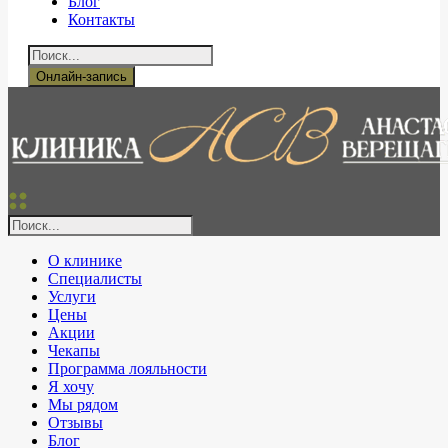
Блог
Контакты
Онлайн-запись
О клинике
Специалисты
Услуги
Цены
Акции
Чекапы
Программа лояльности
Я хочу
Мы рядом
Отзывы
Блог