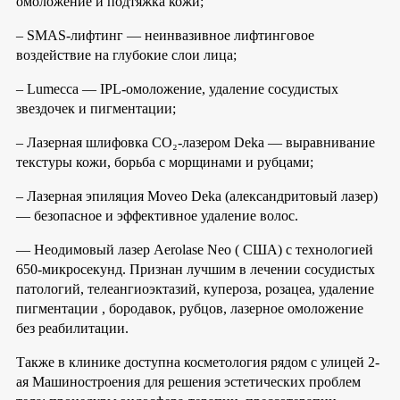
омоложение и подтяжка кожи;
– SMAS-лифтинг — неинвазивное лифтинговое
воздействие на глубокие слои лица;
– Lumecca — IPL-омоложение, удаление сосудистых
звездочек и пигментации;
– Лазерная шлифовка CO₂-лазером Deka — выравнивание
текстуры кожи, борьба с морщинами и рубцами;
– Лазерная эпиляция Moveo Deka (александритовый лазер)
— безопасное и эффективное удаление волос.
— Неодимовый лазер Aerolase Neo ( США) с технологией
650-микросекунд. Признан лучшим в лечении сосудистых
патологий, телеангиоэктазий, купероза, розацеа, удаление
пигментации , бородавок, рубцов, лазерное омоложение
без реабилитации.
Также в клинике доступна косметология рядом с улицей 2-
ая Машиностроения для решения эстетических проблем