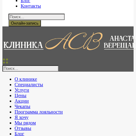
Блог
Контакты
Онлайн-запись
О клинике
Специалисты
Услуги
Цены
Акции
Чекапы
Программа лояльности
Я хочу
Мы рядом
Отзывы
Блог