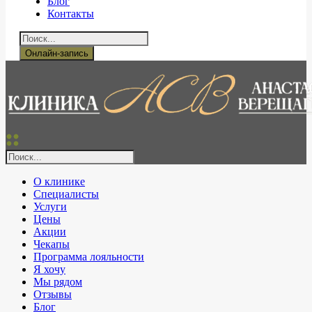
Блог
Контакты
Онлайн-запись
О клинике
Специалисты
Услуги
Цены
Акции
Чекапы
Программа лояльности
Я хочу
Мы рядом
Отзывы
Блог