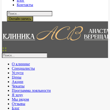
Блог
Контакты
Онлайн-запись
О клинике
Специалисты
Услуги
Цены
Акции
Чекапы
Программа лояльности
Я хочу
Мы рядом
Отзывы
Блог