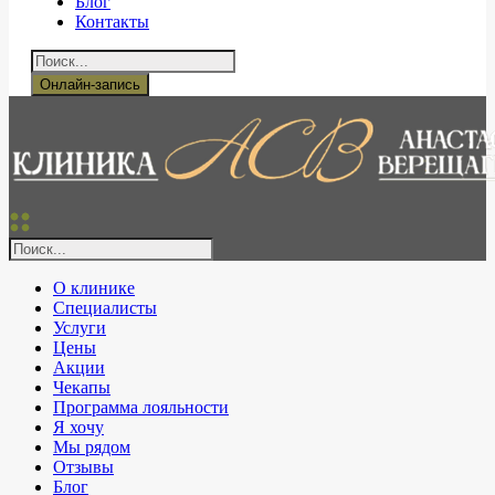
Блог
Контакты
Онлайн-запись
О клинике
Специалисты
Услуги
Цены
Акции
Чекапы
Программа лояльности
Я хочу
Мы рядом
Отзывы
Блог