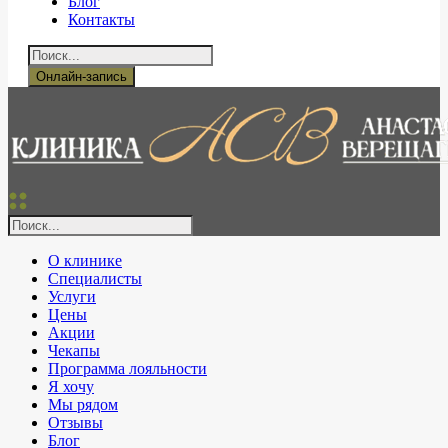
Блог
Контакты
Онлайн-запись
О клинике
Специалисты
Услуги
Цены
Акции
Чекапы
Программа лояльности
Я хочу
Мы рядом
Отзывы
Блог