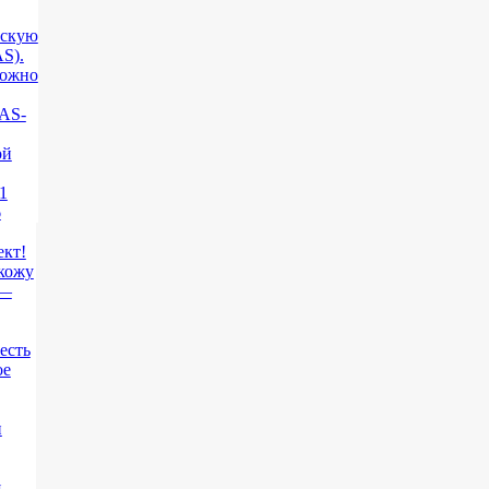
ескую
S).
можно
AS-
ой
1
6
ект!
кожу
 —
есть
ое
и
я