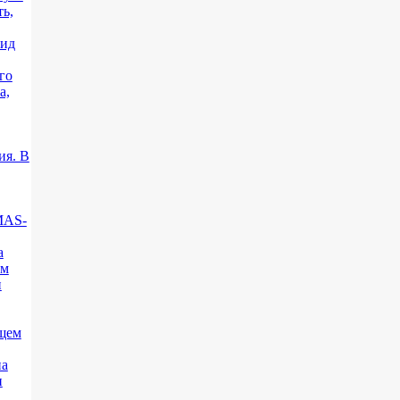
ть,
вид
го
а,
ия. В
MAS-
а
ом
и
щем
на
и