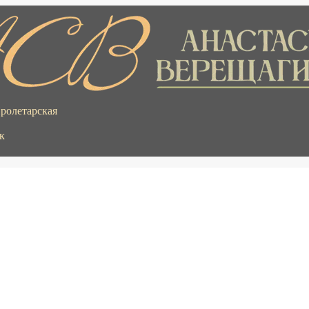
Пролетарская
к