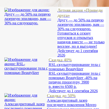
Летняя акция «Приведи
друга»
Другу — до 50% на первую
лазерную эпиляцию, вам —
30% на следующую.
Готовиться к сезону
отпусков и открытых
нарядов вместе — не только
веселее, но и выгоднее!
Действует до 1 сентября
2026
Скидка 40%
RSL-скульптурирование тела с
помощью Beautylizer
RSL-скульптурирование тела с
помощью Beautylizer -40% на
первую процедуру, 3900
р. вместо 6500 р.
Действует до 1 сентября 2026
Скидка до 50%
Александритовый лазер
последнего поколения Moveo