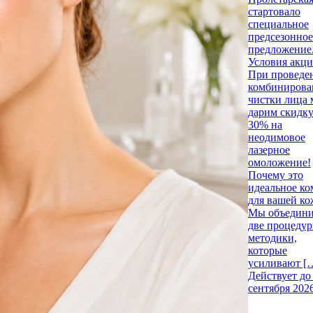
стартовало
специальное
предсезонное
предложение
Условия акци
При проведе
комбинирова
чистки лица
дарим скидк
30% на
неодимовое
лазерное
омоложение!
Почему это
идеальное ко
для вашей ко
Мы объедин
две процеду
методики,
которые
усиливают [
Действует до
сентября 202