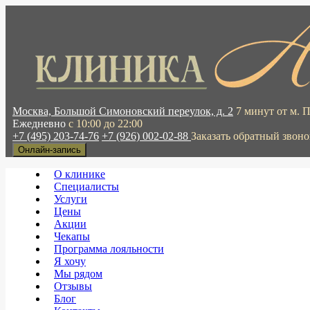
Москва, Большой Симоновский переулок, д. 2
7 минут от м. 
Ежедневно
с 10:00 до 22:00
+7 (495) 203-74-76
+7 (926) 002-02-88
Заказать обратный звоно
Онлайн-запись
О клинике
Специалисты
Услуги
Цены
Акции
Чекапы
Программа лояльности
Я хочу
Мы рядом
Отзывы
Блог