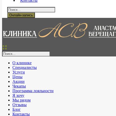
Контакты
Онлайн-запись
О клинике
Специалисты
Услуги
Цены
Акции
Чекапы
Программа лояльности
Я хочу
Мы рядом
Отзывы
Блог
Контакты