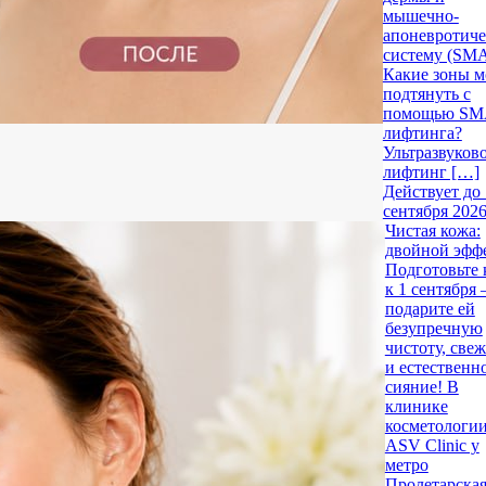
мышечно-
апоневротич
систему (SMA
Какие зоны 
подтянуть с
помощью SM
лифтинга?
Ультразвуков
лифтинг […]
Действует до 
сентября 202
Чистая кожа:
двойной эфф
Подготовьте 
к 1 сентября
подарите ей
безупречную
чистоту, свеж
и естественн
сияние! В
клинике
косметологи
ASV Clinic у
метро
Пролетарска