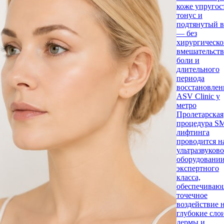
коже упругос
тонус и
подтянутый 
— без
хирургическо
вмешательств
боли и
длительного
периода
восстановлен
ASV Clinic у
метро
Пролетарская
процедура S
лифтинга
проводится н
ультразвуков
оборудовани
экспертного
класса,
обеспечиваю
точечное
воздействие 
глубокие сло
дермы и