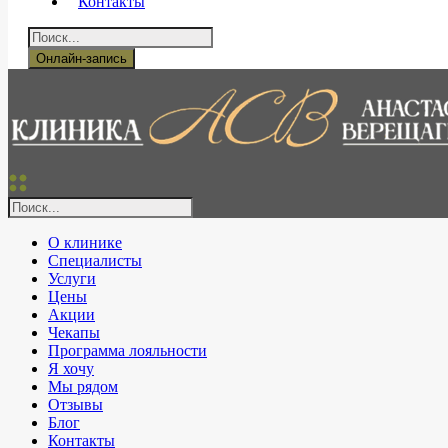
Контакты
Онлайн-запись
О клинике
Специалисты
Услуги
Цены
Акции
Чекапы
Программа лояльности
Я хочу
Мы рядом
Отзывы
Блог
Контакты