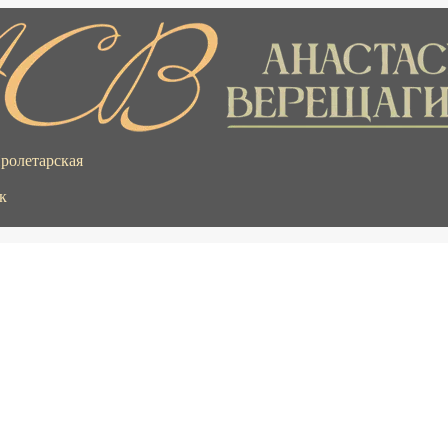
Пролетарская
к