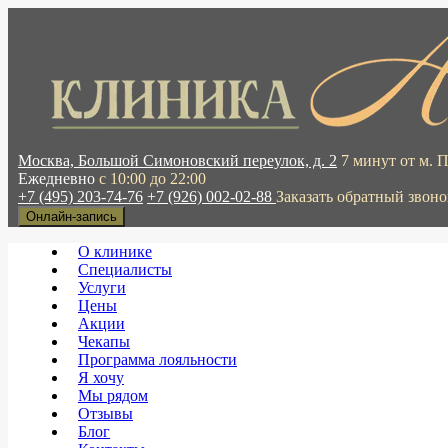
Москва, Большой Симоновский переулок, д. 2
7 минут от м. 
Ежедневно
с 10:00 до 22:00
+7 (495) 203-74-76
+7 (926) 002-02-88
Заказать обратный звоно
Онлайн-запись
О клинике
Специалисты
Услуги
Цены
Акции
Чекапы
Программа лояльности
Я хочу
Мы рядом
Отзывы
Блог