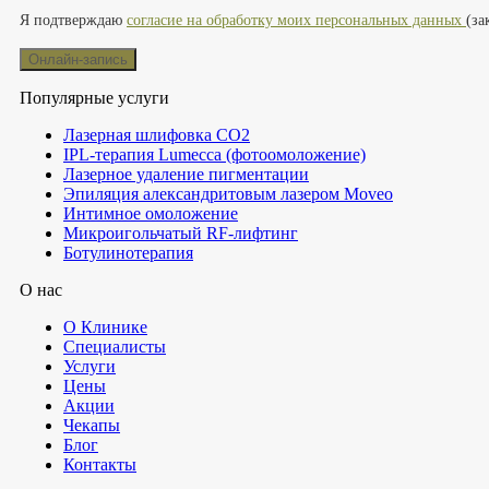
Оставьте это поле пустым.
Я подтверждаю
согласие на обработку моих персональных данных
(за
Популярные услуги
Лазерная шлифовка СО2
IPL-терапия Lumecca (фотоомоложение)
Лазерное удаление пигментации
Эпиляция александритовым лазером Moveo
Интимное омоложение
Микроигольчатый RF-лифтинг
Ботулинотерапия
О нас
О Клинике
Специалисты
Услуги
Цены
Акции
Чекапы
Блог
Контакты