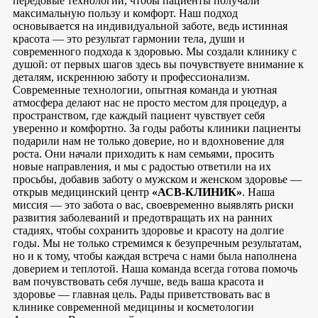
передовые технологии, чтобы пациенты получали
максимальную пользу и комфорт. Наш подход
основывается на индивидуальной заботе, ведь истинная
красота — это результат гармонии тела, души и
современного подхода к здоровью. Мы создали клинику с
душой: от первых шагов здесь вы почувствуете внимание к
деталям, искреннюю заботу и профессионализм.
Современные технологии, опытная команда и уютная
атмосфера делают нас не просто местом для процедур, а
пространством, где каждый пациент чувствует себя
уверенно и комфортно. За годы работы клиники пациенты
подарили нам не только доверие, но и вдохновение для
роста. Они начали приходить к нам семьями, просить
новые направления, и мы с радостью ответили на их
просьбы, добавив заботу о мужском и женском здоровье —
открыв медицинский центр
«АСВ-КЛИНИК»
. Наша
миссия — это забота о вас, своевременно выявлять риски
развития заболеваний и предотвращать их на ранних
стадиях, чтобы сохранить здоровье и красоту на долгие
годы. Мы не только стремимся к безупречным результатам,
но и к тому, чтобы каждая встреча с нами была наполнена
доверием и теплотой. Наша команда всегда готова помочь
вам почувствовать себя лучше, ведь ваша красота и
здоровье — главная цель. Рады приветствовать вас в
клинике современной медицины и косметологии