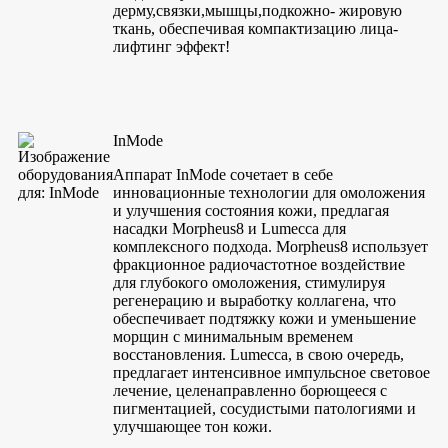
дерму,связки,мышцы,подкожно- жировую
ткань, обеспечивая компактизацию лица-
лифтинг эффект!
InMode
Аппарат InMode сочетает в себе
инновационные технологии для омоложения
и улучшения состояния кожи, предлагая
насадки Morpheus8 и Lumecca для
комплексного подхода. Morpheus8 использует
фракционное радиочастотное воздействие
для глубокого омоложения, стимулируя
регенерацию и выработку коллагена, что
обеспечивает подтяжку кожи и уменьшение
морщин с минимальным временем
восстановления. Lumecca, в свою очередь,
предлагает интенсивное импульсное световое
лечение, целенаправленно борющееся с
пигментацией, сосудистыми патологиями и
улучшающее тон кожи.