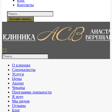
Блог
Контакты
Онлайн-запись
О клинике
Специалисты
Услуги
Цены
Акции
Чекапы
Программа лояльности
Я хочу
Мы рядом
Отзывы
Блог