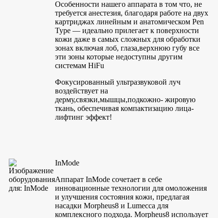
Особенности нашего аппарата в том что, не
требуется анестезия, благодаря работе на двух
картриджах линейным и анатомическом Pen
Type — идеально прилегает к поверхности
кожи даже в самых сложных для обработки
зонах включая лоб, глаза,верхнюю губу все
эти зоны которые недоступны другим
системам HiFu
Фокусированный ультразвуковой луч
воздействует на
дерму,связки,мышцы,подкожно- жировую
ткань, обеспечивая компактизацию лица-
лифтинг эффект!
InMode
Аппарат InMode сочетает в себе
инновационные технологии для омоложения
и улучшения состояния кожи, предлагая
насадки Morpheus8 и Lumecca для
комплексного подхода. Morpheus8 использует