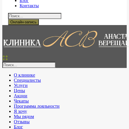
Блог
Контакты
Онлайн-запись
О клинике
Специалисты
Услуги
Цены
Акции
Чекапы
Программа лояльности
Я хочу
Мы рядом
Отзывы
Блог