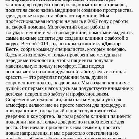
клиники, врач-дерматовенеролог, косметолог и трихолог,
посвятила свою жизнь медицине и созданию пространства,
где здоровье и красота обретают гармонию. Моя
профессиональная история началась в 2007 году с работы
на скорой помощи. Многолетний опыт работы в
государственной и частной медицине, помог мне выделить
самые важные аспекты для создания клиники с заботой о
людях. Весной 2019 года я открыла клинику
«Доктор
Бест»
, собрав команду специалистов, которым доверяю.
Здесь мы используем только проверенные методики и
передовые технологии, чтобы пациенты получали
максимальную пользу и комфорт. Наш подход
основывается на индивидуальной заботе, ведь истинная
красота — это результат гармонии тела, души и
современного подхода к здоровью. Мы создали клинику с
душой: от первых шагов здесь вы почувствуете внимание к
деталям, искреннюю заботу и профессионализм.
Современные технологии, опытная команда и уютная
атмосфера делают нас не просто местом для процедур, а
пространством, где каждый пациент чувствует себя
уверенно и комфортно. За годы работы клиники пациенты
подарили нам не только доверие, но и вдохновение для
роста. Они начали приходить к нам семьями, просить
новые направления, и мы с радостью ответили на их
просьбы, добавив заботу о мужском и женском здоровье —