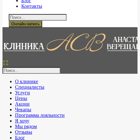
Блог
Контакты
Онлайн-запись
О клинике
Специалисты
Услуги
Цены
Акции
Чекапы
Программа лояльности
Я хочу
Мы рядом
Отзывы
Блог