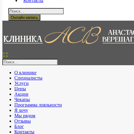
Контакты
Онлайн-запись
О клинике
Специалисты
Услуги
Цены
Акции
Чекапы
Программа лояльности
Я хочу
Мы рядом
Отзывы
Блог
Контакты