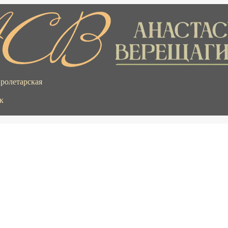
Пролетарская
к