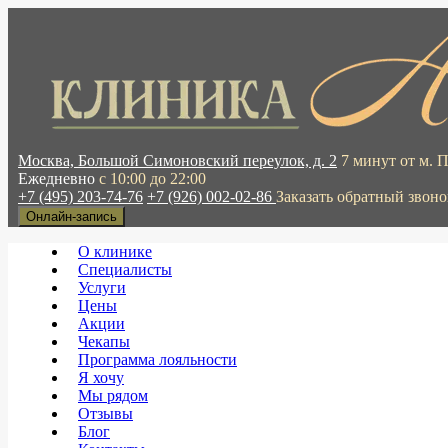
Москва, Большой Симоновский переулок, д. 2
7 минут от м. 
Ежедневно
с 10:00 до 22:00
+7 (495) 203-74-76
+7 (926) 002-02-86
Заказать обратный звоно
Онлайн-запись
О клинике
Специалисты
Услуги
Цены
Акции
Чекапы
Программа лояльности
Я хочу
Мы рядом
Отзывы
Блог