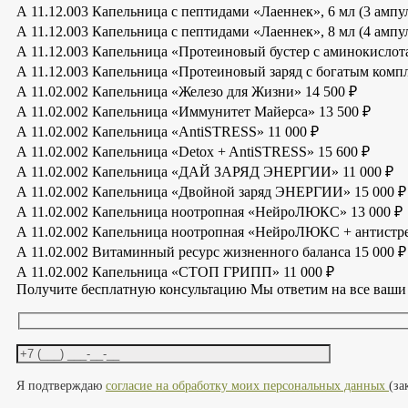
А 11.12.003 Капельница с пептидами «Лаеннек», 6 мл (3 амп
А 11.12.003 Капельница с пептидами «Лаеннек», 8 мл (4 амп
А 11.12.003 Капельница «Протеиновый бустер с аминокисло
А 11.12.003 Капельница «Протеиновый заряд с богатым ком
А 11.02.002 Капельница «Железо для Жизни»
14 500 ₽
А 11.02.002 Капельница «Иммунитет Майерса»
13 500 ₽
А 11.02.002 Капельница «AntiSTRESS»
11 000 ₽
А 11.02.002 Капельница «Detox + AntiSTRESS»
15 600 ₽
А 11.02.002 Капельница «ДАЙ ЗАРЯД ЭНЕРГИИ»
11 000 ₽
А 11.02.002 Капельница «Двойной заряд ЭНЕРГИИ»
15 000 ₽
А 11.02.002 Капельница ноотропная «НейроЛЮКС»
13 000 ₽
А 11.02.002 Капельница ноотропная «НейроЛЮКС + антистр
А 11.02.002 Витаминный ресурс жизненного баланса
15 000 ₽
А 11.02.002 Капельница «СТОП ГРИПП»
11 000 ₽
Получите бесплатную консультацию
Мы ответим на все ваши
Оставьте это поле пустым.
Я подтверждаю
согласие на обработку моих персональных данных
(за