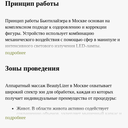
Принцип работы
Принцип работы Бьютилайзера в Москве основан на
комплексном подходе к оздоровлению и коррекции
фигуры. Устройство использует комбинацию
механического воздействия с помощью сфер в манипуле и
интенсивного светового излучения LED-лампы.
Множественные сферы активно работают с проблемными
подробнее
зонами, стимулируя кровообращение и лимфодренаж, в то
время как световое излучение способствует улучшению
Зоны проведения
тонуса кожи, стимуляции выработки коллагена и эластина.
Эта комбинация обеспечивает глубокий массаж, устраняя
жировые отложения, улучшая рельеф кожи и снижая
Аппаратный массаж BeautyLizer в Москве охватывает
проявления целлюлита.
широкий спектр зон для обработки, каждая из которых
получает индивидуальные преимущества от процедуры:
Таким образом, Beautylizer предлагает
многофункциональное решение для тех, кто ищет
Живот. В области живота активно содействует
эффективные методы оздоровления и коррекции фигуры,
сокращению объемов, укрепляет мышечный каркас и
подробнее
повышает тонус кожного покрова. Он эффективно
сочетая в себе преимущества классического массажа и
стимулирует отток лимфы, снимает отечность,
современных технологий.