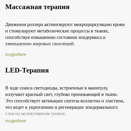
циркуляцию крови, снимает отеки и устраняет
Массажная терапия
чувство тяжести и усталости в ногах. Процедура
расслабляет мышцы, укрепляет ткани и повышает
тонус кожи, делая ее более упругой и гладкой.
Внутренняя поверхность бедер. В этой области
Движения роллера активизируют микроциркуляцию крови
направлен на укрепление кожи, улучшение ее
и стимулируют метаболические процессы в тканях,
упругости и эластичности. Это способствует
способствуя повышению состояния эпидермиса и
активизации лимфодренажа, обменных процессов и
уменьшению объемов.
уменьшению жировых скоплений.
Колени и голени. В этой зоне массаж улучшает
кровообращение, снижает отечность и помогает
подробнее
избавиться от чувства тяжести в ногах. Процедура
укрепляет мышцы и улучшает кожный тонус, делая ее
LED-Терапия
более здоровой и эластичной.
Таким образом, аппаратный массаж BeautyLizer предлагает
комплексное решение для улучшения состояния кожи и
В ходе сеанса светодиоды, встроенные в манипулу,
мышц в различных зонах тела, обеспечивая видимые
излучают красный свет, глубоко проникающий в ткани.
результаты улучшения фигуры и общего состояния
Это способствует активации синтеза коллагена и эластина,
здоровья уже после первой процедуры.
что ведет к укреплению и регенерации эпидермального
слоя на молекулярном уровне.
подробнее