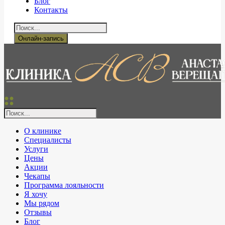
Блог
Контакты
Онлайн-запись
О клинике
Специалисты
Услуги
Цены
Акции
Чекапы
Программа лояльности
Я хочу
Мы рядом
Отзывы
Блог