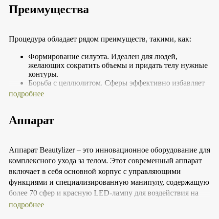
Преимущества
Процедура обладает рядом преимуществ, такими, как:
Формирование силуэта. Идеален для людей,
желающих сократить объемы и придать телу нужные
контуры.
Борьба с целлюлитом. Сферы эффективно избавляет
от целлюлита на всех этапах его проявления, делая
подробнее
эпидермис гладким и эластичным.
Минимизация признаков старения эпидермиса.
Аппарат
Помогает сгладить мелкие морщины, улучшить тон и
текстуру кожи, обеспечивая её омоложение.
Решение проблемы растяжек и мелких рубцов.
Помогает улучшить внешний вид и текстуру
Аппарат Beautylizer – это инновационное оборудование для
эпидермиса в зонах, требующих коррекции.
комплексного ухода за телом. Этот современный аппарат
Улучшение эпидермиса после значительной потери
веса. Помогает устранить дряблость и восстановить
включает в себя основной корпус с управляющими
упругость.
функциями и специализированную манипулу, содержащую
Сокращение отеков и устранение чувства тяжести в
более 70 сфер и красную LED-лампу для воздействия на
ногах. Облегчает состояние при синдроме «усталых
кожу и подкожные ткани.
подробнее
ног», способствуя выведению лишней жидкости и
токсинов.