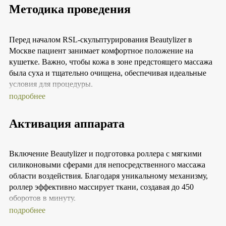
оптимизирует метаболизм в мягких тканях и
Методика проведения
способствует нормализации работы кишечника.
Бедра и ягодицы. Зона бедер и ягодиц приобретает
заметное улучшение благодаря стимуляции
микроциркуляции крови и ускорению
Перед началом RSL-скульптурирования Beautylizer в
метаболических процессов в тканях. Это
Москве пациент занимает комфортное положение на
способствует эффективному разложению жировых
кушетке. Важно, чтобы кожа в зоне предстоящего массажа
клеток и сокращению проявлений целлюлита, а
была суха и тщательно очищена, обеспечивая идеальные
также улучшает состояние кожи за счет стимуляции
выработки коллагена и эластина.
условия для процедуры.
Спина и поясница. В данных областях манипуляция
подробнее
способствует уменьшению напряжения, облегчает
усталость и мышечные боли, улучшает циркуляцию
крови и уменьшает мышечные сокращения.
Активация аппарата
Благодаря своим возможностям, способен снимать
гипертонус мышц и устранять спазмы, что
способствует укреплению мускулатуры спины и
Включение Beautylizer и подготовка роллера с мягкими
повышению ее гибкости.
силиконовыми сферами для непосредственного массажа
Руки и плечи. Обработка зоны рук и плеч позволяет
снять мышечное напряжение, сократить припухлость
области воздействия. Благодаря уникальному механизму,
и улучшить тонус кожного покрова. Активизация
роллер эффективно массирует ткани, создавая до 450
кровотока и стимуляция лимфооттока помогает снять
оборотов в минуту.
усталость и стресс, способствуя общему улучшению
подробнее
самочувствия.
Голени и стопы. Здесь процедура улучшает