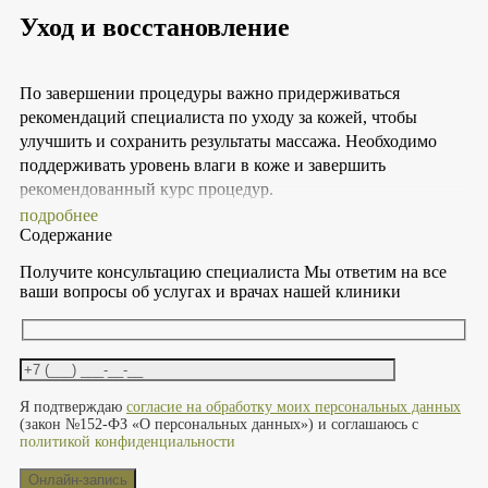
Регенерация после активных тренировок. Ускоряет
Уход и восстановление
процесс реабилитации мышц, снимает боль и
усталость.
Восстановление после спортивных повреждений.
Способствует быстрому восстановлению и
По завершении процедуры важно придерживаться
укреплению мышечного тонуса.
рекомендаций специалиста по уходу за кожей, чтобы
Поддержка формы после беременности и родов.
улучшить и сохранить результаты массажа. Необходимо
Помогает вернуть телу прежние формы, укрепляя
поддерживать уровень влаги в коже и завершить
кожу и мышцы.
Программа детокс и лимфодренаж. Интенсивно
рекомендованный курс процедур.
очищает организм от накопленных шлаков и
подробнее
токсинов.
Содержание
Получите консультацию специалиста
Мы ответим на все
ваши вопросы об услугах и врачах нашей клиники
Оставьте это поле пустым.
Я подтверждаю
согласие на обработку моих персональных данных
(закон №152-ФЗ «О персональных данных») и соглашаюсь с
политикой конфиденциальности