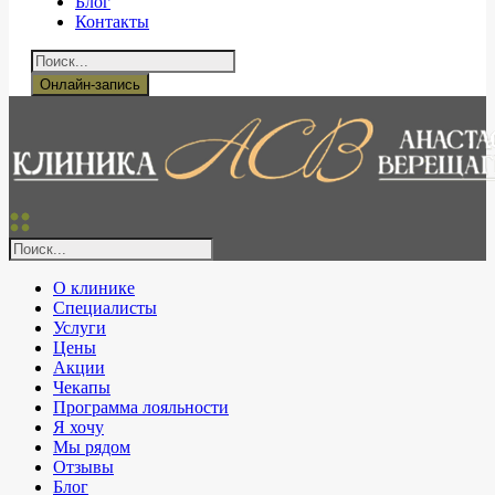
Блог
Контакты
Онлайн-запись
О клинике
Специалисты
Услуги
Цены
Акции
Чекапы
Программа лояльности
Я хочу
Мы рядом
Отзывы
Блог