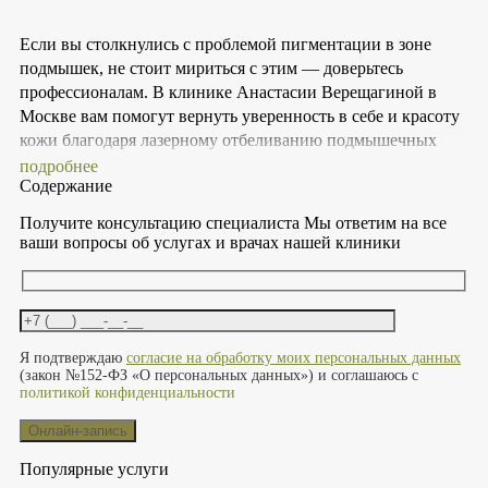
Если вы столкнулись с проблемой пигментации в зоне
подмышек, не стоит мириться с этим — доверьтесь
профессионалам. В клинике Анастасии Верещагиной в
Москве вам помогут вернуть уверенность в себе и красоту
кожи благодаря лазерному отбеливанию подмышечных
впадин.
подробнее
Содержание
Запишитесь на консультацию уже сегодня и сделайте
Получите консультацию специалиста
Мы ответим на все
первый шаг к ровному и светлому тону кожи!
ваши вопросы об услугах и врачах нашей клиники
Оставьте это поле пустым.
Я подтверждаю
согласие на обработку моих персональных данных
(закон №152-ФЗ «О персональных данных») и соглашаюсь с
политикой конфиденциальности
Популярные услуги