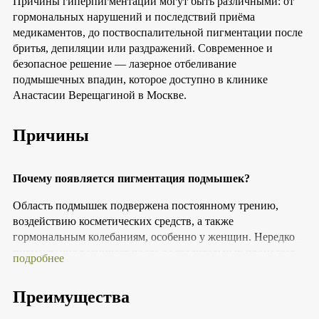
Причины гиперпигментации могут быть различными: от
гормональных нарушений и последствий приёма
медикаментов, до поствоспалительной пигментации после
бритья, депиляции или раздражений. Современное и
безопасное решение — лазерное отбеливание
подмышечных впадин, которое доступно в клинике
Анастасии Верещагиной в Москве.
Причины
Почему появляется пигментация подмышек?
Область подмышек подвержена постоянному трению,
воздействию косметических средств, а также
гормональным колебаниям, особенно у женщин. Нередко
пигментация возникает после воспалительных процессов
подробнее
— например, фолликулита или раздражения от депиляции.
Также её могут спровоцировать некоторые лекарственные
Преимущества
препараты, особенно при длительном приеме. Всё это
делает кожу в этой зоне темнее и неоднородной по тону.