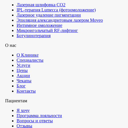
Лазерная шлифовка СО2
IPL-терапия Lumecca (фотоомоложение)
Лазерное удаление пигментации
Эпиляция александритовым лазером Moveo
Интимное омоложение
Микроигольчатый RF-лифтинг
Ботулинотерапия
О нас
О Клинике
Специалисты
Услуги
Цены
Акции
Чекапы
Блог
Контакты
Пациентам
Я хочу
Программа лояльности
Вопросы и ответы
Отзывы