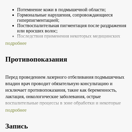
осветления.
Потемнение кожи в подмышечной области;
Гормональные нарушения, сопровождающиеся
гиперпигментацией;
Поствоспалительная пигментация после раздражения
или вросших волос;
Последствия применения некоторых медицинских
препаратов;
подробнее
Эстетический дискомфорт и желание улучшить
внешний вид кожи.
Противопоказания
Перед проведением лазерного отбеливания подмышечных
впадин врач проводит обязательную консультацию и
исключает противопоказания, такие как беременность,
лактация, онкологические заболевания, острые
воспалительные процессы в зоне обработки и некоторые
кожные заболевания.
подробнее
Запись