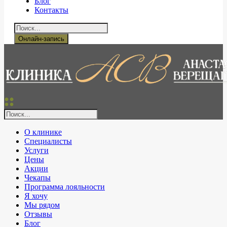
Блог
Контакты
Онлайн-запись
О клинике
Специалисты
Услуги
Цены
Акции
Чекапы
Программа лояльности
Я хочу
Мы рядом
Отзывы
Блог