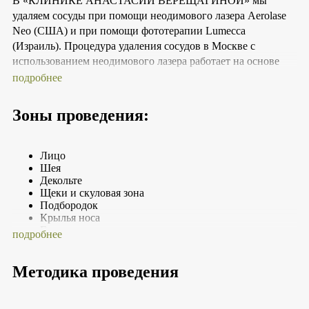
В «КЛИНИКЕ АНАСТАСИИ ВЕРЕЩАГИНОЙ» мы
удаляем сосуды при помощи неодимового лазера Aerolase
Neo (США) и при помощи фототерапии Lumecca
(Израиль). Процедура удаления сосудов в Москве с
использованием неодимового лазера работает на основе
технологии селективного фототермолиза. Сосуды
подробнее
поглощают энергию лазера и коагулируются, то есть их
стенки «склеиваются» и затем «запаиваются». С течением
Зоны проведения:
времени такие сосуды рассасываются организмом
естественным путем. Процедура Lumecca использует
мощность интенсивного широкополосного света, чтобы
Лицо
целенаправленно воздействовать на проблемные зоны,
Шея
Декольте
будь то темные пятна, следы от акне, купероз или другие
Щеки и скуловая зона
виды сосудистых дефектов.
Подбородок
Крылья носа
Грудь и спина
подробнее
Кисти рук
Тело
Методика проведения