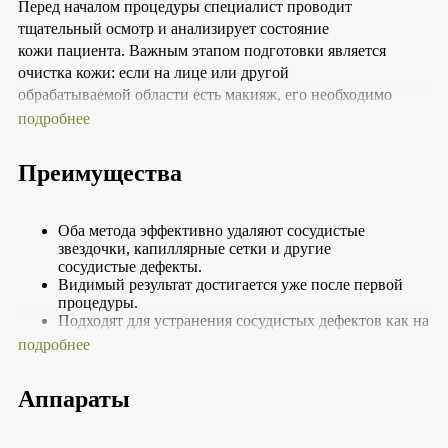
Перед началом процедуры специалист проводит
тщательный осмотр и анализирует состояние
кожи пациента. Важным этапом подготовки является
очистка кожи: если на лице или другой
обрабатываемой области есть макияж, его необходимо
смыть. Затем кожу обрабатывают антисептическим
подробнее
раствором. Затем проводится процедура на аппарате,
который будет наиболее эффективен в данном случае.
Преимущества
Длительность процедуры зависит от размера и количества
обрабатываемых участков, но обычно занимает от 15 до 30
минут. После выполнения манипуляции на коже может
Оба метода эффективно удаляют сосудистые
появиться легкое покраснение или отечность, которые
звездочки, капиллярные сетки и другие
сосудистые дефекты.
обычно проходят в течение нескольких дней. Необходимо
Видимый результат достигается уже после первой
ограничить воздействие ультрафиолетовых лучей и
процедуры.
применять солнцезащитные средства для защиты
Подходят для устранения сосудистых дефектов как на
обработанных участков.
лице, шее, декольте, так и на
подробнее
теле.
Эффективны при различных типах сосудистых
патологий: купероз, розацеа,
Аппараты
гемангиомы, телеангиоэктазии.
Легкое покраснение кожи обычно проходит через
несколько часов.