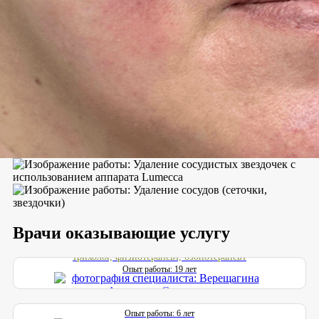
Верещагина Анастасия Сергеевна
Врачи оказывающие услугу
Главный врач, врач-дерматовенеролог, врач-косметолог,
трихолог, физиотерапевт, озонотерапевт
Трофимова Дарья Александровна
Опыт работы: 19 лет
Врач-дерматовенеролог, врач-косметолог, врач-трихолог
Опыт работы: 6 лет