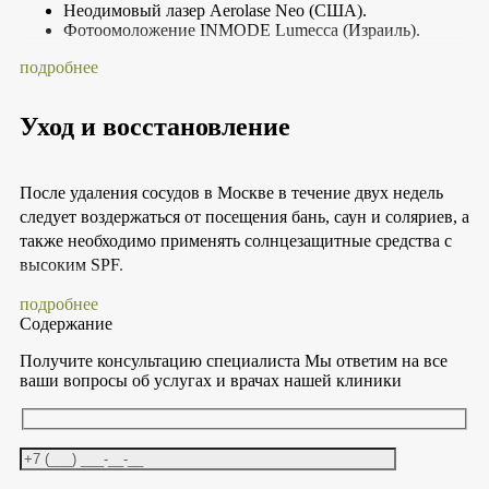
Неодимовый лазер Aerolase Neo (США).
Аппараты сертифицированы и соответствуют
Фотоомоложение INMODE Lumecca (Израиль).
мировым стандартам безопасности.
Помимо удаления сосудов, процедуры улучшают
подробнее
общее состояние кожи,
выравнивают ее тон и текстуру.
Как неодимовый лазер, так и Lumecca могут быть
Уход и восстановление
настроены для работы с
разными типами кожи, включая светлую и смуглую.
После удаления сосудов в Москве в течение двух недель
Обе методики предлагают безопасное и эффективное
следует воздержаться от посещения бань, саун и соляриев, а
решение для удаления сосудистых дефектов в Москве, с
также необходимо применять солнцезащитные средства с
дополнительным косметическим улучшением состояния
высоким SPF.
кожи.
подробнее
Содержание
Получите консультацию специалиста
Мы ответим на все
ваши вопросы об услугах и врачах нашей клиники
Оставьте это поле пустым.