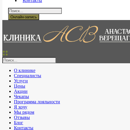
Контакты
Онлайн-запись
О клинике
Специалисты
Услуги
Цены
Акции
Чекапы
Программа лояльности
Я хочу
Мы рядом
Отзывы
Блог
Контакты