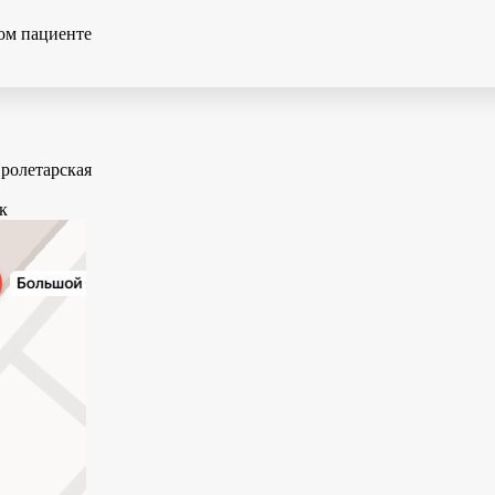
Пролетарская
к