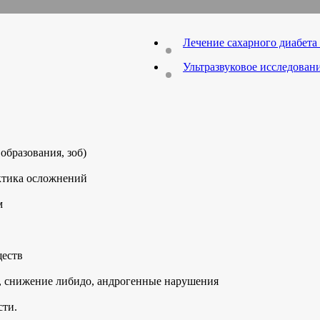
Лечение сахарного диабета 
Ультразвуковое исследован
образования, зоб)
актика осложнений
м
ществ
, снижение либидо, андрогенные нарушения
сти.