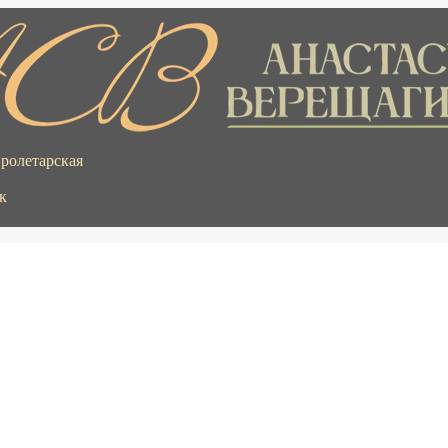
Пролетарская
к