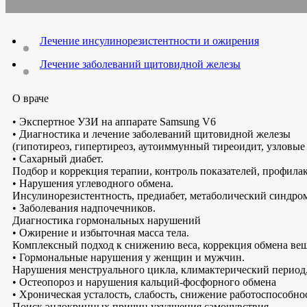
Лечение инсулинорезистентности и ожирения
Лечение заболеваний щитовидной железы
О враче
• Экспертное УЗИ на аппарате Samsung V6
• Диагностика и лечение заболеваний щитовидной железы
(гипотиреоз, гипертиреоз, аутоиммунный тиреоидит, узловые 
• Сахарный диабет.
Подбор и коррекция терапии, контроль показателей, профил
• Нарушения углеводного обмена.
Инсулинорезистентность, предиабет, метаболический синдро
• Заболевания надпочечников.
Диагностика гормональных нарушений
• Ожирение и избыточная масса тела.
Комплексный подход к снижению веса, коррекция обмена ве
• Гормональные нарушения у женщин и мужчин.
Нарушения менструального цикла, климактерический период
• Остеопороз и нарушения кальций-фосфорного обмена
• Хроническая усталость, слабость, снижение работоспособно
Поиск эндокринных причин ухудшения самочувствия