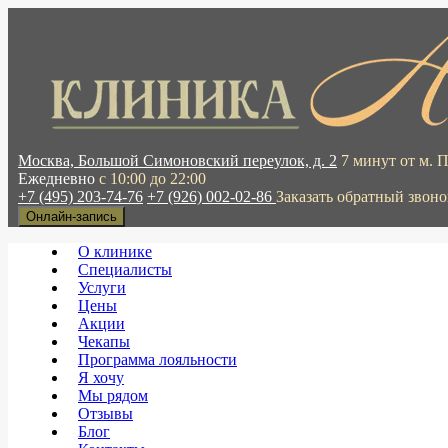
Москва, Большой Симоновский переулок, д. 2
7 минут от м. 
Ежедневно
с 10:00 до 22:00
+7 (495) 203-74-76
+7 (926) 002-02-86
Заказать обратный звоно
Онлайн-запись
О клинике
Специалисты
Услуги
Цены
Акции
Чекапы
Программа лояльности
Я хочу
Мы рядом
Отзывы
Блог